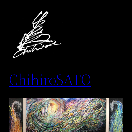
内
容
を
ス
キ
ッ
プ
ChihiroSATO